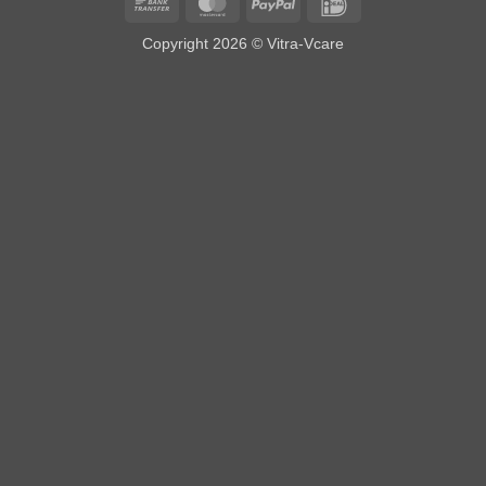
Bank
MasterCard
PayPal
IDeal
Transfer
Copyright 2026 ©
Vitra-Vcare