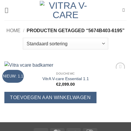
Ga
naar
inhoud
HOME
/
PRODUCTEN GETAGGED “5674B403-6195”
DOUCHEWC
NIEUW: 1.1
Add to
VitrA V-care Essential 1.1
Wishlist
€
2,099.00
TOEVOEGEN AAN WINKELWAGEN